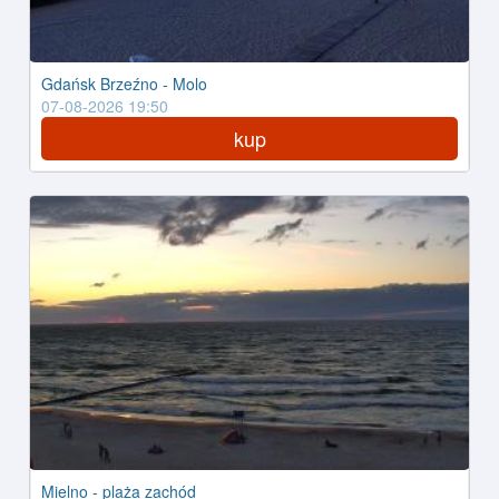
Gdańsk Brzeźno - Molo
07-08-2026 19:50
kup
Mielno - plaża zachód