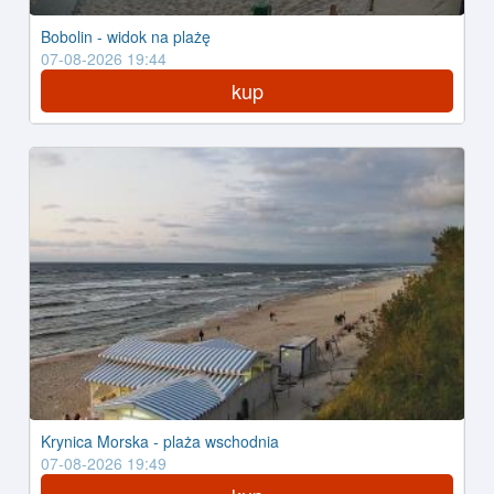
Bobolin - widok na plażę
07-08-2026 19:44
kup
Krynica Morska - plaża wschodnia
07-08-2026 19:49