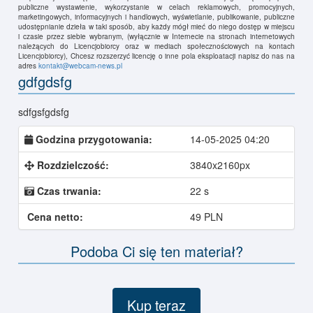
publiczne wystawienie, wykorzystanie w celach reklamowych, promocyjnych,
marketingowych, informacyjnych i handlowych, wyświetlanie, publikowanie, publiczne
udostępnianie dzieła w taki sposób, aby każdy mógł mieć do niego dostęp w miejscu
i czasie przez siebie wybranym, (wyłącznie w Internecie na stronach internetowych
należących do Licencjobiorcy oraz w mediach społecznościowych na kontach
Licencjobiorcy), Chcesz rozszerzyć licencję o inne pola eksploatacji napisz do nas na
adres
kontakt@webcam-news.pl
gdfgdsfg
sdfgsfgdsfg
Godzina przygotowania:
14-05-2025 04:20
Rozdzielczość:
3840x2160px
Czas trwania:
22 s
Cena netto:
49 PLN
Podoba Ci się ten materiał?