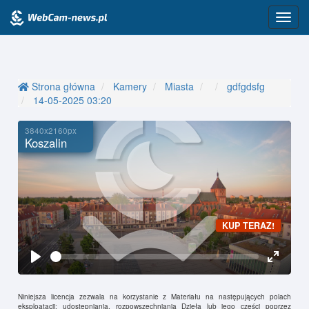
Przeł
nawig
Strona główna
Kamery
Miasta
gdfgdsfg
14-05-2025 03:20
3840x2160px
Koszalin
KUP TERAZ!
Seek
Play
Toggle
Fullscr
Niniejsza licencja zezwala na korzystanie z Materiału na następujących polach
eksploatacji: udostępniania, rozpowszechniania Dzieła lub jego części poprzez